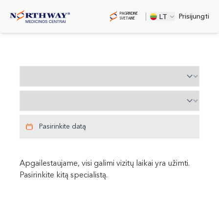
PAGRINDINĖ
Prisijungti
LT
SVETAINĖ
Pasirinkite miestą ir adresą
Pasirinkite miestą ir adresą
Pasirinkite datą
Apgailestaujame, visi galimi vizitų laikai yra užimti.
Pasirinkite kitą specialistą.